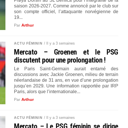
Frøya Dorsin au SL Benfica pour l’intégralité de la
saison 2026-2027. Comme annoncé par le club sur
son compte officiel, l’attaquante norvégienne de
19...
Par
Arthur
/ Il y a 3 semaines
ACTU FÉMININ
Mercato – Groenen et le PSG
discutent pour une prolongation !
Le Paris Saint-Germain aurait entamé des
discussions avec Jackie Groenen, milieu de terrain
néerlandaise de 31 ans, en vue d’une prolongation
jusqu’en 2029. Une information rapportée par IRP
Paris, alors que l’internationale...
Par
Arthur
/ Il y a 3 semaines
ACTU FÉMININ
Mercato – Le PSG féminin se dirige