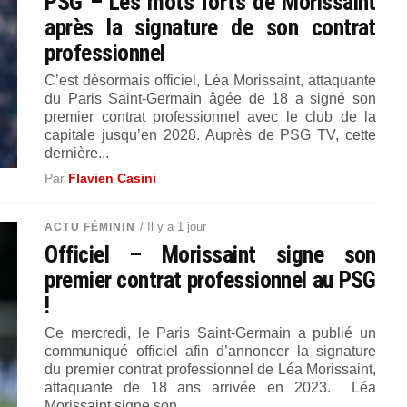
PSG – Les mots forts de Morissaint
après la signature de son contrat
professionnel
C’est désormais officiel, Léa Morissaint, attaquante
du Paris Saint-Germain âgée de 18 a signé son
premier contrat professionnel avec le club de la
capitale jusqu’en 2028. Auprès de PSG TV, cette
dernière...
Par
Flavien Casini
/ Il y a 1 jour
ACTU FÉMININ
Officiel – Morissaint signe son
premier contrat professionnel au PSG
!
Ce mercredi, le Paris Saint-Germain a publié un
communiqué officiel afin d’annoncer la signature
du premier contrat professionnel de Léa Morissaint,
attaquante de 18 ans arrivée en 2023. Léa
Morissaint signe son...