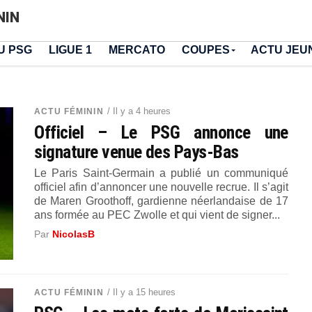
NIN
U PSG
LIGUE 1
MERCATO
COUPES
ACTU JEU
/ Il y a 4 heures
ACTU FÉMININ
Officiel – Le PSG annonce une
signature venue des Pays-Bas
Le Paris Saint-Germain a publié un communiqué
officiel afin d’annoncer une nouvelle recrue. Il s’agit
de Maren Groothoff, gardienne néerlandaise de 17
ans formée au PEC Zwolle et qui vient de signer...
Par
NicolasB
/ Il y a 15 heures
ACTU FÉMININ