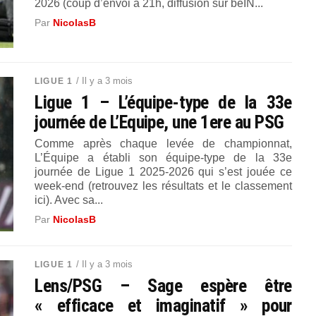
2026 (coup d’envoi à 21h, diffusion sur beIN...
Par
NicolasB
/ Il y a 3 mois
LIGUE 1
Ligue 1 – L’équipe-type de la 33e
journée de L’Equipe, une 1ere au PSG
Comme après chaque levée de championnat,
L’Équipe a établi son équipe-type de la 33e
journée de Ligue 1 2025-2026 qui s’est jouée ce
week-end (retrouvez les résultats et le classement
ici). Avec sa...
Par
NicolasB
/ Il y a 3 mois
LIGUE 1
Lens/PSG – Sage espère être
« efficace et imaginatif » pour