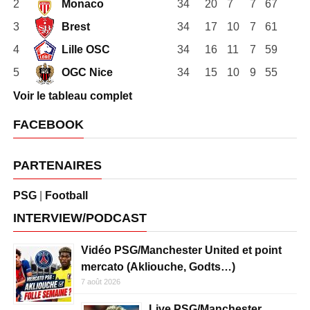
2
Monaco
34
20
7
7
67
3
Brest
34
17
10
7
61
4
Lille OSC
34
16
11
7
59
5
OGC Nice
34
15
10
9
55
Voir le tableau complet
FACEBOOK
PARTENAIRES
PSG
|
Football
INTERVIEW/PODCAST
Vidéo PSG/Manchester United et point
mercato (Akliouche, Godts…)
7 août 2026
Live PSG/Manchester