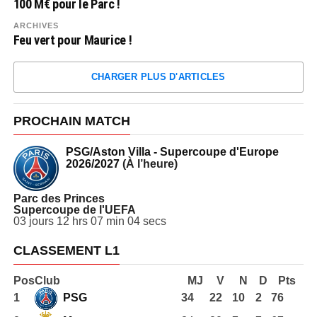
100 M€ pour le Parc !
ARCHIVES
Feu vert pour Maurice !
CHARGER PLUS D'ARTICLES
PROCHAIN MATCH
PSG/Aston Villa - Supercoupe d'Europe
2026/2027
(À l’heure)
Parc des Princes
Supercoupe de l'UEFA
03
jours
12
hrs
07
min
04
secs
CLASSEMENT L1
Pos
Club
MJ
V
N
D
Pts
1
PSG
34
22
10
2
76