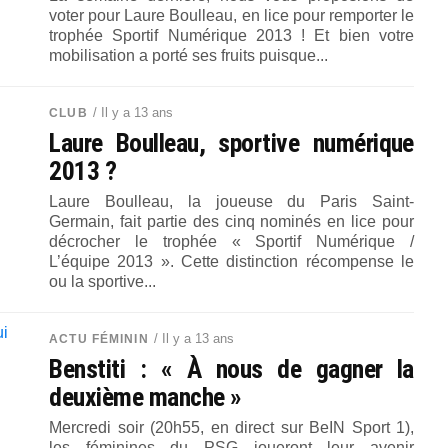
voter pour Laure Boulleau, en lice pour remporter le
trophée Sportif Numérique 2013 ! Et bien votre
mobilisation a porté ses fruits puisque...
/ Il y a 13 ans
CLUB
Laure Boulleau, sportive numérique
2013 ?
Laure Boulleau, la joueuse du Paris Saint-
Germain, fait partie des cinq nominés en lice pour
décrocher le trophée « Sportif Numérique /
L’équipe 2013 ». Cette distinction récompense le
ou la sportive...
/ Il y a 13 ans
ACTU FÉMININ
Benstiti : « À nous de gagner la
deuxième manche »
Mercredi soir (20h55, en direct sur BeIN Sport 1),
les féminines du PSG joueront leur avenir