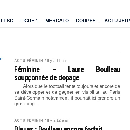
U PSG
LIGUE 1
MERCATO
COUPES
ACTU JEU
/ Il y a 11 ans
ACTU FÉMININ
Féminine – Laure Boulleau
soupçonnée de dopage
Alors que le football tente toujours et encore de
se développer et de gagner en visibilité, au Paris
Saint-Germain notamment, il pourrait ici prendre un
gros coup...
/ Il y a 12 ans
ACTU FÉMININ
Bleues : Boulleau encore forfait