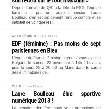
son retard sur le foot masculin »
Depuis l’arrivée de QSI à la tête du PSG, l’équipe
féminine a pris une autre dimension. Laure
Boulleau s’en est rapidement rendue compte et se
satisfait de voir que les...
/ Il y a 13 ans
ACTU FÉMININ
EDF (féminine) : Pas moins de sept
parisiennes en Bleu
L’équipe de France féminine a rendez-vous avec la
Bulgarie le samedi 23 novembre à 18h à Lovech,
puis le jeudi 28 à 20h50 au Mans dans le cadre
des éliminatoires de...
/ Il y a 13 ans
CLUB
Laure Boulleau élue sportive
numérique 2013 !
La semaine dernière, nous vous proposions de