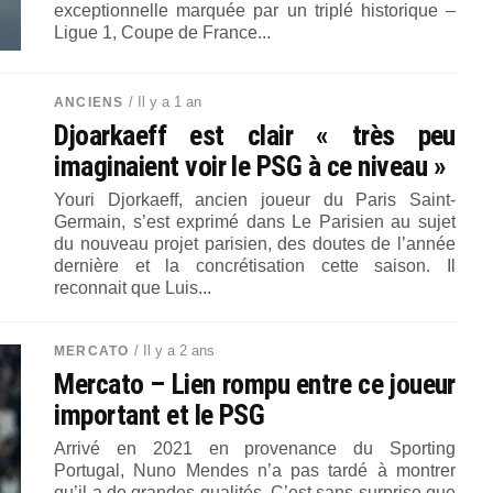
exceptionnelle marquée par un triplé historique –
Ligue 1, Coupe de France...
/ Il y a 1 an
ANCIENS
Djoarkaeff est clair « très peu
imaginaient voir le PSG à ce niveau »
Youri Djorkaeff, ancien joueur du Paris Saint-
Germain, s’est exprimé dans Le Parisien au sujet
du nouveau projet parisien, des doutes de l’année
dernière et la concrétisation cette saison. Il
reconnait que Luis...
/ Il y a 2 ans
MERCATO
Mercato – Lien rompu entre ce joueur
important et le PSG
Arrivé en 2021 en provenance du Sporting
Portugal, Nuno Mendes n’a pas tardé à montrer
qu’il a de grandes qualités. C’est sans surprise que