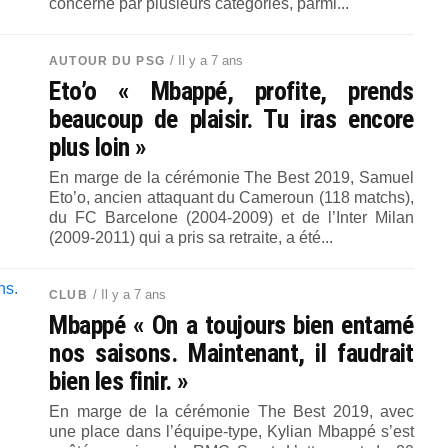
concerné par plusieurs catégories, parmi...
/ Il y a 7 ans
AUTOUR DU PSG
Eto’o « Mbappé, profite, prends
beaucoup de plaisir. Tu iras encore
plus loin »
En marge de la cérémonie The Best 2019, Samuel
Eto’o, ancien attaquant du Cameroun (118 matchs),
du FC Barcelone (2004-2009) et de l’Inter Milan
(2009-2011) qui a pris sa retraite, a été...
/ Il y a 7 ans
CLUB
Mbappé « On a toujours bien entamé
nos saisons. Maintenant, il faudrait
bien les finir. »
En marge de la cérémonie The Best 2019, avec
une place dans l’équipe-type, Kylian Mbappé s’est