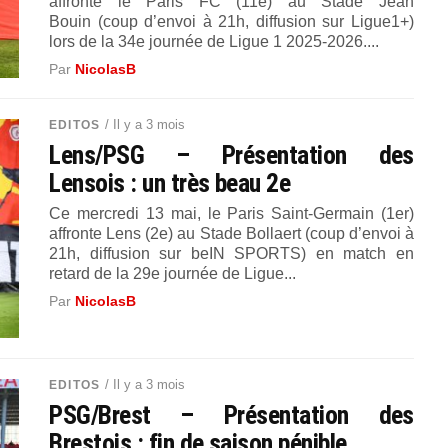
affronte le Paris FC (11e) au Stade Jean
Bouin (coup d’envoi à 21h, diffusion sur Ligue1+)
lors de la 34e journée de Ligue 1 2025-2026....
Par
NicolasB
/ Il y a 3 mois
EDITOS
Lens/PSG – Présentation des
Lensois : un très beau 2e
Ce mercredi 13 mai, le Paris Saint-Germain (1er)
affronte Lens (2e) au Stade Bollaert (coup d’envoi à
21h, diffusion sur beIN SPORTS) en match en
retard de la 29e journée de Ligue...
Par
NicolasB
/ Il y a 3 mois
EDITOS
PSG/Brest – Présentation des
Brestois : fin de saison pénible