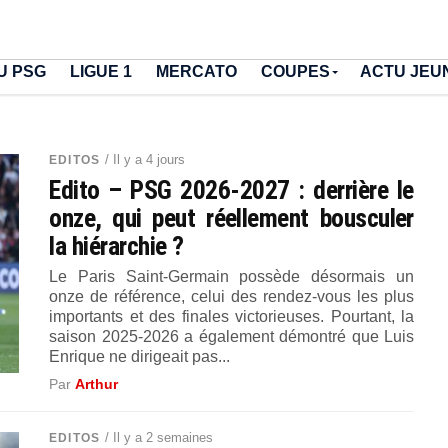
U PSG
LIGUE 1
MERCATO
COUPES
ACTU JEU
/ Il y a 4 jours
EDITOS
Edito – PSG 2026-2027 : derrière le
onze, qui peut réellement bousculer
la hiérarchie ?
Le Paris Saint-Germain possède désormais un
onze de référence, celui des rendez-vous les plus
importants et des finales victorieuses. Pourtant, la
saison 2025-2026 a également démontré que Luis
Enrique ne dirigeait pas...
Par
Arthur
/ Il y a 2 semaines
EDITOS