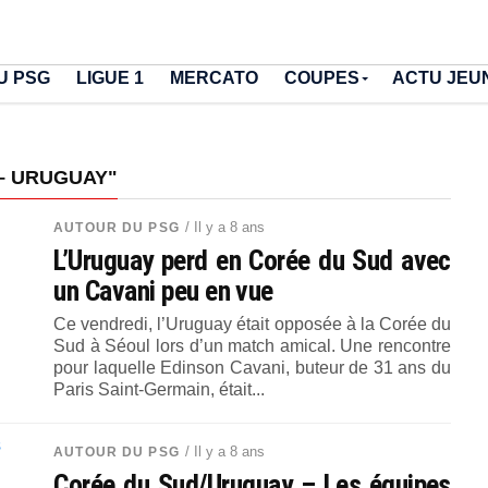
U PSG
LIGUE 1
MERCATO
COUPES
ACTU JEU
– URUGUAY"
/ Il y a 8 ans
AUTOUR DU PSG
L’Uruguay perd en Corée du Sud avec
un Cavani peu en vue
Ce vendredi, l’Uruguay était opposée à la Corée du
Sud à Séoul lors d’un match amical. Une rencontre
pour laquelle Edinson Cavani, buteur de 31 ans du
Paris Saint-Germain, était...
/ Il y a 8 ans
AUTOUR DU PSG
Corée du Sud/Uruguay – Les équipes