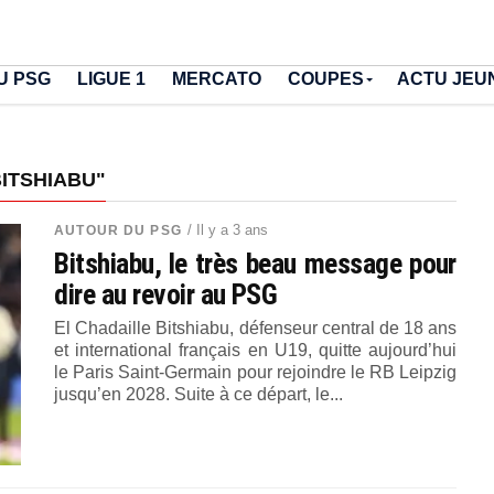
U PSG
LIGUE 1
MERCATO
COUPES
ACTU JEU
BITSHIABU"
/ Il y a 3 ans
AUTOUR DU PSG
Bitshiabu, le très beau message pour
dire au revoir au PSG
El Chadaille Bitshiabu, défenseur central de 18 ans
et international français en U19, quitte aujourd’hui
le Paris Saint-Germain pour rejoindre le RB Leipzig
jusqu’en 2028. Suite à ce départ, le...