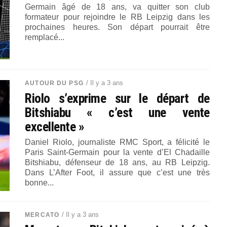
Germain âgé de 18 ans, va quitter son club
formateur pour rejoindre le RB Leipzig dans les
prochaines heures. Son départ pourrait être
remplacé...
/ Il y a 3 ans
AUTOUR DU PSG
Riolo s’exprime sur le départ de
Bitshiabu « c’est une vente
excellente »
Daniel Riolo, journaliste RMC Sport, a félicité le
Paris Saint-Germain pour la vente d’El Chadaille
Bitshiabu, défenseur de 18 ans, au RB Leipzig.
Dans L’After Foot, il assure que c’est une très
bonne...
/ Il y a 3 ans
MERCATO