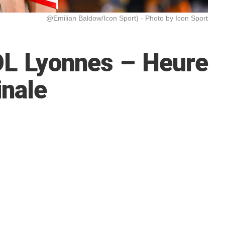
@Emilian Baldow/Icon Sport) - Photo by Icon Sport
OL Lyonnes – Heure
inale