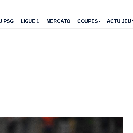
U PSG
LIGUE 1
MERCATO
COUPES
ACTU JEU