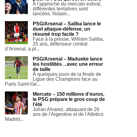
A l'approche du mercato estival,
différentes tentatives sont
lancées. Notam...
PSG/Arsenal – Saliba lance le
duel attaque-défense, un
résumé trop facile ?
Face à la presse, William Saliba,
25 ans, défenseur central
d’Arsenal, a pl...
PSG/Arsenal – Madueke lance
les hostilités…avec une erreur
de taille
À quelques jours de la finale de
Ligue des Champions face au
Paris Saint-Ge...
Mercato – 150 millions d’euros,
le PSG prépare le gros coup de
l’été
Julian Alvarez, attaquant de 26
ans de l'Argentine et de l'Atletico
Madrid...