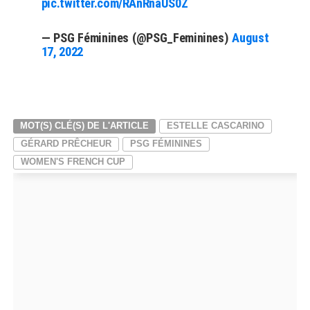
pic.twitter.com/RAnRnaUS0Z
— PSG Féminines (@PSG_Feminines)
August
17, 2022
MOT(S) CLÉ(S) DE L'ARTICLE
ESTELLE CASCARINO
GÉRARD PRÊCHEUR
PSG FÉMININES
WOMEN'S FRENCH CUP