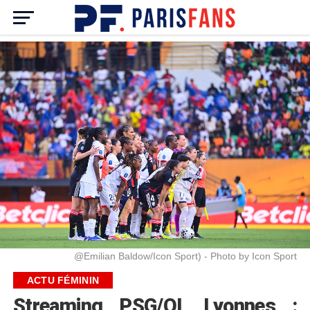
@Emilian Baldow/Icon Sport) - Photo by Icon Sport
ACTU FÉMININ
Streaming PSG/OL Lyonnes :