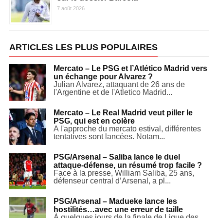
7 août 2026
ARTICLES LES PLUS POPULAIRES
Mercato – Le PSG et l’Atlético Madrid vers
un échange pour Alvarez ?
Julian Alvarez, attaquant de 26 ans de
l'Argentine et de l'Atletico Madrid...
Mercato – Le Real Madrid veut piller le
PSG, qui est en colère
A l'approche du mercato estival, différentes
tentatives sont lancées. Notam...
PSG/Arsenal – Saliba lance le duel
attaque-défense, un résumé trop facile ?
Face à la presse, William Saliba, 25 ans,
défenseur central d’Arsenal, a pl...
PSG/Arsenal – Madueke lance les
hostilités…avec une erreur de taille
À quelques jours de la finale de Ligue des