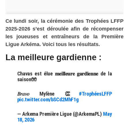
Ce lundi soir, la cérémonie des Trophées LFFP
2025-2026 s’est déroulée afin de récompenser
les joueuses et entraîneurs de la Première
Ligue Arkéma. Voici tous les résultats.
La meilleure gardienne :
Chavas est élue 𝐦𝐞𝐢𝐥𝐥𝐞𝐮𝐫𝐞 𝐠𝐚𝐫𝐝𝐢𝐞𝐧𝐧𝐞 de la
saison🧤
𝐵𝑟𝑎𝑣𝑜 Mylène 👏
#TrophéesLFFP
pic.twitter.com/bSCd2MhF1g
— Arkema Première Ligue (@ArkemaPL)
May
18, 2026