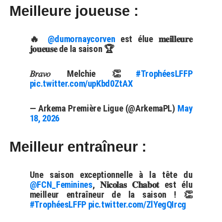
Meilleure joueuse :
🔥
@dumornaycorven
est élue 𝐦𝐞𝐢𝐥𝐥𝐞𝐮𝐫𝐞
𝐣𝐨𝐮𝐞𝐮𝐬𝐞 de la saison 🏆
𝐵𝑟𝑎𝑣𝑜 Melchie 👏
#TrophéesLFFP
pic.twitter.com/upKbd0ZtAX
— Arkema Première Ligue (@ArkemaPL)
May
18, 2026
Meilleur entraîneur :
Une saison exceptionnelle à la tête du
@FCN_Feminines
, 𝐍𝐢𝐜𝐨𝐥𝐚𝐬 𝐂𝐡𝐚𝐛𝐨𝐭 est élu
meilleur entraîneur de la saison ! 👏
#TrophéesLFFP
pic.twitter.com/ZlYegQIrcg