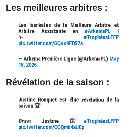
Les meilleures arbitres :
Les lauréates de la Meilleure Arbitre et
Arbitre Assistante en
#ArkemaPL
!
✨
#TrophéesLFFP
pic.twitter.com/GQoo9ED57a
— Arkema Première Ligue (@ArkemaPL)
May
18, 2026
Révélation de la saison :
Justine Rouquet est élue 𝐫𝐞́𝐯𝐞́𝐥𝐚𝐭𝐢𝐨𝐧 de la
saison 🏆
𝐵𝑟𝑎𝑣𝑜 Justine 👏
#TrophéesLFFP
pic.twitter.com/QQQmk4aUEp