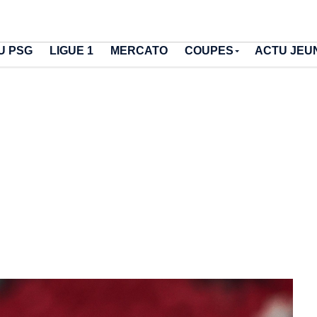
U PSG
LIGUE 1
MERCATO
COUPES
ACTU JEU