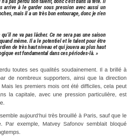
l n’a pas perdu son talent, donc c’est dans la tête. Il
ns arrive à le garder sous pression avec aussi un
oches, mais il a un très bon entourage, donc je n’en
is qu’il ne va pas lâcher. Ce ne sera pas une saison
quand même. Il a le potentiel et le talent pour être
rdien de très haut niveau et qui jouera au plus haut
ogique est fondamental dans ces périodes-là. »
du toutes ses qualités soudainement. Il a brillé à
ar de nombreux supporters, ainsi que la direction
 Mais les premiers mois ont été difficiles, cela peut
ns la capitale, avec une pression particulière, est
e.
s semble aujourd’hui très brouillé à Paris, sauf que le
vite. Par exemple, Matvey Safonov semblait bloqué
ongtemps.