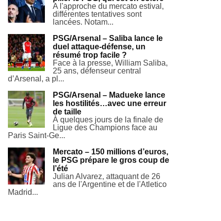
A l'approche du mercato estival,
différentes tentatives sont
lancées. Notam...
PSG/Arsenal – Saliba lance le
duel attaque-défense, un
résumé trop facile ?
Face à la presse, William Saliba,
25 ans, défenseur central
d’Arsenal, a pl...
PSG/Arsenal – Madueke lance
les hostilités…avec une erreur
de taille
À quelques jours de la finale de
Ligue des Champions face au
Paris Saint-Ge...
Mercato – 150 millions d’euros,
le PSG prépare le gros coup de
l’été
Julian Alvarez, attaquant de 26
ans de l'Argentine et de l'Atletico
Madrid...