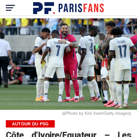
@Photo by Kirk Irwin/Getty Images)
AUTOUR DU PSG
Côte d’Ivoire/Equateur – Les