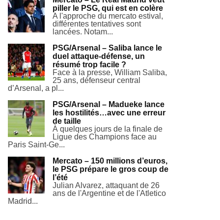
piller le PSG, qui est en colère
A l'approche du mercato estival,
différentes tentatives sont
lancées. Notam...
PSG/Arsenal – Saliba lance le
duel attaque-défense, un
résumé trop facile ?
Face à la presse, William Saliba,
25 ans, défenseur central
d’Arsenal, a pl...
PSG/Arsenal – Madueke lance
les hostilités…avec une erreur
de taille
À quelques jours de la finale de
Ligue des Champions face au
Paris Saint-Ge...
Mercato – 150 millions d’euros,
le PSG prépare le gros coup de
l’été
Julian Alvarez, attaquant de 26
ans de l'Argentine et de l'Atletico
Madrid...