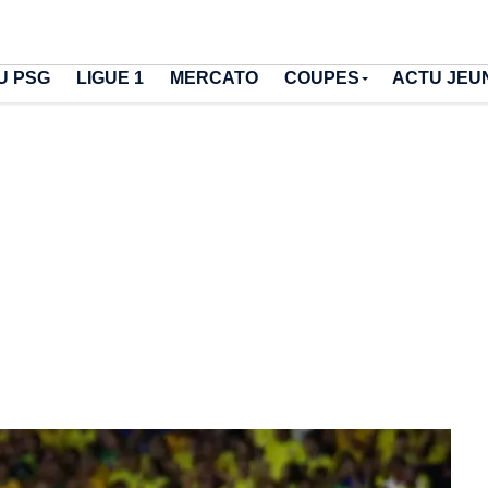
U PSG
LIGUE 1
MERCATO
COUPES
ACTU JEU