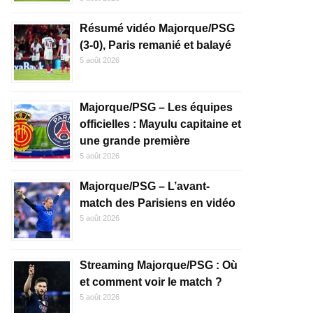
Résumé vidéo Majorque/PSG
(3-0), Paris remanié et balayé
5 août 2026
Majorque/PSG – Les équipes
officielles : Mayulu capitaine et
une grande première
5 août 2026
Majorque/PSG – L’avant-
match des Parisiens en vidéo
5 août 2026
Streaming Majorque/PSG : Où
et comment voir le match ?
5 août 2026