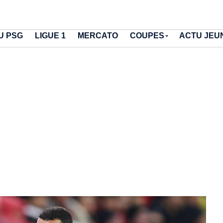
U PSG
LIGUE 1
MERCATO
COUPES
ACTU JEU