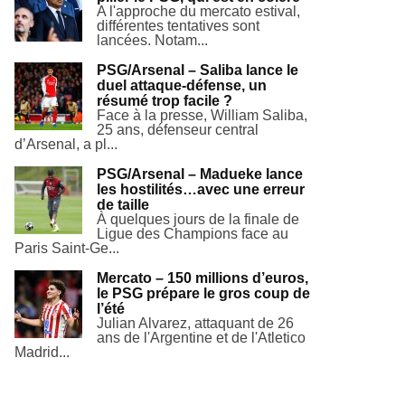
A l'approche du mercato estival,
différentes tentatives sont
lancées. Notam...
PSG/Arsenal – Saliba lance le
duel attaque-défense, un
résumé trop facile ?
Face à la presse, William Saliba,
25 ans, défenseur central
d’Arsenal, a pl...
PSG/Arsenal – Madueke lance
les hostilités…avec une erreur
de taille
À quelques jours de la finale de
Ligue des Champions face au
Paris Saint-Ge...
Mercato – 150 millions d’euros,
le PSG prépare le gros coup de
l’été
Julian Alvarez, attaquant de 26
ans de l'Argentine et de l'Atletico
Madrid...