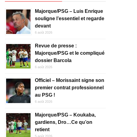
Majorque/PSG – Luis Enrique
souligne l’essentiel et regarde
devant
6 août 2026
Revue de presse :
Majorque/PSG et le compliqué
dossier Barcola
6 août 2026
Officiel – Morissaint signe son
premier contrat professionnel
au PSG !
6 août 2026
Majorque/PSG – Koukaba,
gardiens, Dro…Ce qu’on
retient
5 août 2026