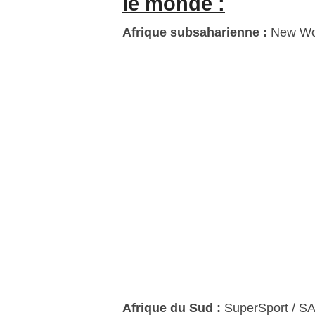
le monde :
Afrique subsaharienne :
New Wor
Afrique du Sud :
SuperSport / S