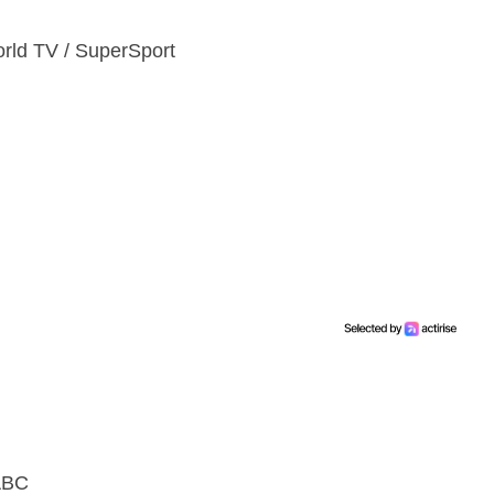
ld TV / SuperSport
ABC