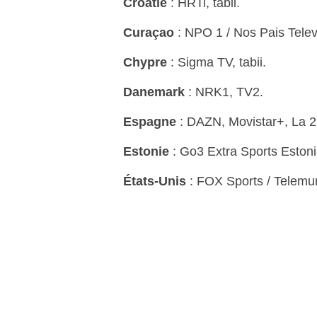
Croatie
: HRTi, tabii.
Curaçao
: NPO 1 / Nos Pais Telev
Chypre
: Sigma TV, tabii.
Danemark
: NRK1, TV2.
Espagne
: DAZN, Movistar+, La 2
Estonie
: Go3 Extra Sports Estonia
États-Unis
: FOX Sports / Telemu