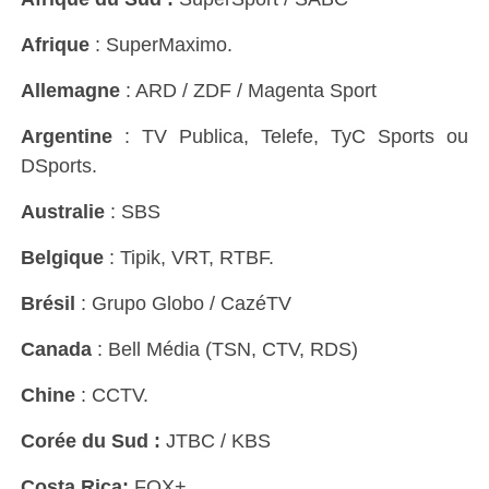
Afrique
: SuperMaximo.
Allemagne
: ARD / ZDF / Magenta Sport
Argentine
: TV Publica, Telefe, TyC Sports ou
DSports.
Australie
: SBS
Belgique
: Tipik, VRT, RTBF.
Brésil
: Grupo Globo / CazéTV
Canada
: Bell Média (TSN, CTV, RDS)
Chine
: CCTV.
Corée du Sud :
JTBC / KBS
Costa Rica:
FOX+.