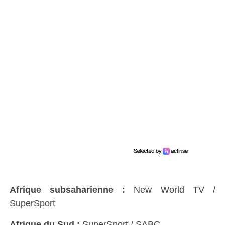
Afrique subsaharienne :
New World TV /
SuperSport
Afrique du Sud :
SuperSport / SABC