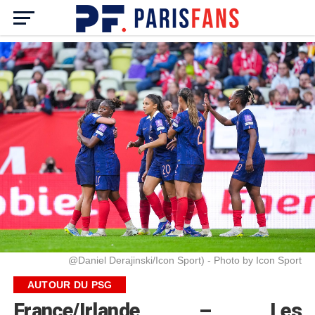
@Daniel Derajinski/Icon Sport) - Photo by Icon Sport
AUTOUR DU PSG
France/Irlande – Les