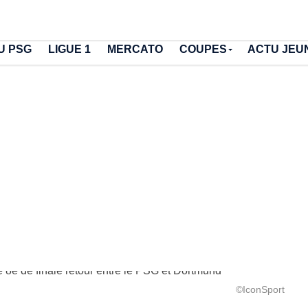
U PSG
LIGUE 1
MERCATO
COUPES
ACTU JEU
©IconSport