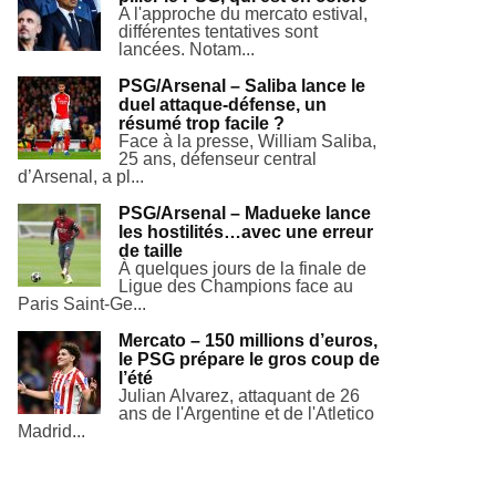
A l'approche du mercato estival,
différentes tentatives sont
lancées. Notam...
PSG/Arsenal – Saliba lance le
duel attaque-défense, un
résumé trop facile ?
Face à la presse, William Saliba,
25 ans, défenseur central
d’Arsenal, a pl...
PSG/Arsenal – Madueke lance
les hostilités…avec une erreur
de taille
À quelques jours de la finale de
Ligue des Champions face au
Paris Saint-Ge...
Mercato – 150 millions d’euros,
le PSG prépare le gros coup de
l’été
Julian Alvarez, attaquant de 26
ans de l'Argentine et de l'Atletico
Madrid...