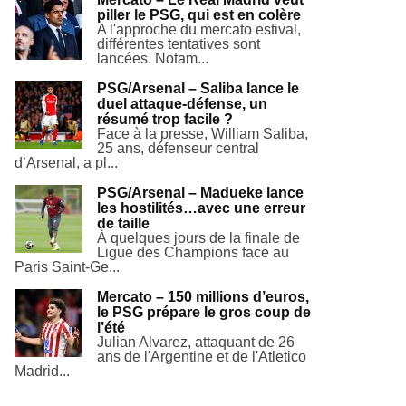
piller le PSG, qui est en colère
A l'approche du mercato estival,
différentes tentatives sont
lancées. Notam...
PSG/Arsenal – Saliba lance le
duel attaque-défense, un
résumé trop facile ?
Face à la presse, William Saliba,
25 ans, défenseur central
d’Arsenal, a pl...
PSG/Arsenal – Madueke lance
les hostilités…avec une erreur
de taille
À quelques jours de la finale de
Ligue des Champions face au
Paris Saint-Ge...
Mercato – 150 millions d’euros,
le PSG prépare le gros coup de
l’été
Julian Alvarez, attaquant de 26
ans de l'Argentine et de l'Atletico
Madrid...