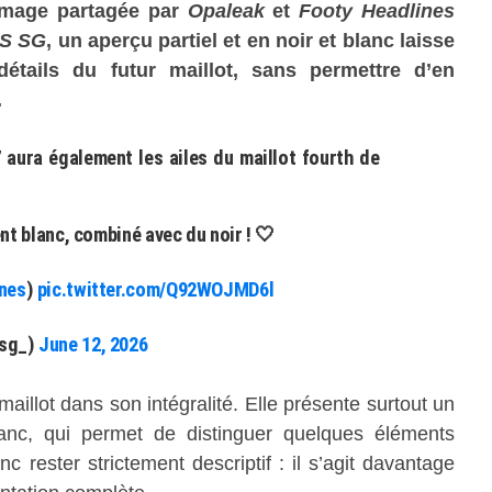
image partagée par
Opaleak
et
Footy Headlines
IS SG
, un aperçu partiel et en noir et blanc laisse
détails du futur maillot, sans permettre d’en
.
 aura également les ailes du maillot fourth de
nt blanc, combiné avec du noir ! 🤍
nes
)
pic.twitter.com/Q92WOJMD6l
ssg_)
June 12, 2026
aillot dans son intégralité. Elle présente surtout un
anc, qui permet de distinguer quelques éléments
c rester strictement descriptif : il s’agit davantage