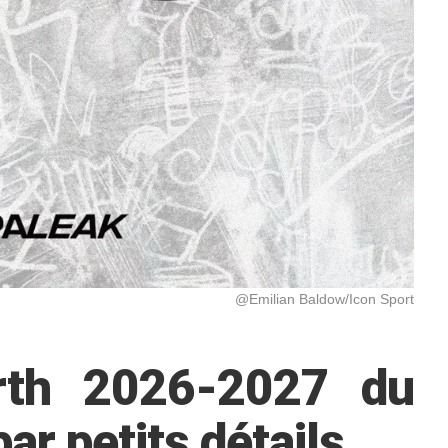
@Emilian Baldow/Icon Sport
urth 2026-2027 du
ar petits détails