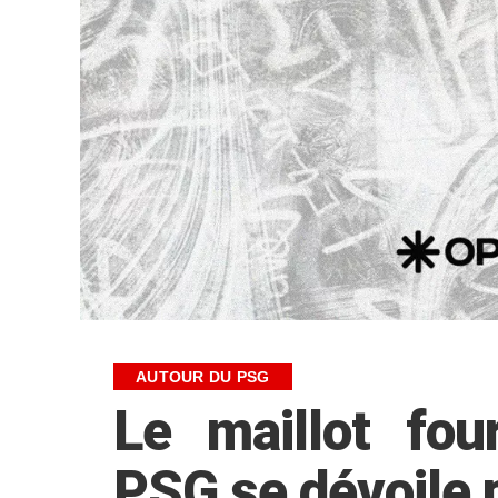
AUTOUR DU PSG
Le maillot fo
PSG se dévoile p