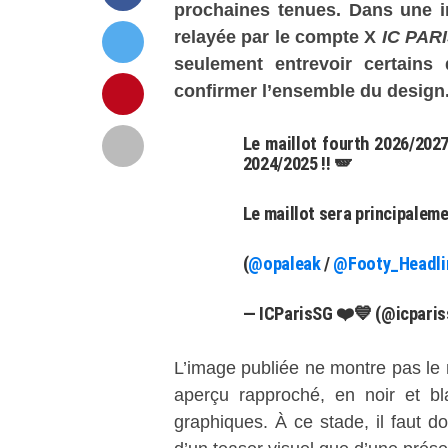
prochaines tenues. Dans une 
relayée par le compte X
IC PAR
seulement entrevoir certains 
confirmer l’ensemble du design
Le maillot fourth 2026/2027
2024/2025 !! 🪽
Le maillot sera principaleme
(
@opaleak
/
@Footy_Headli
— ICParisSG ❤️💙 (@icpari
L’image publiée ne montre pas le m
aperçu rapproché, en noir et bl
graphiques. À ce stade, il faut don