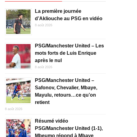
La première journée
d’Akliouche au PSG en vidéo
8 août 2026
PSG/Manchester United – Les
mots forts de Luis Enrique
après le nul
8 août 2026
PSG/Manchester United –
Safonov, Chevalier, Mbaye,
Mayulu, retours…ce qu’on
retient
8 août 2026
Résumé vidéo
PSG/Manchester United (1-1),
Mbeumo répond à Mbaye