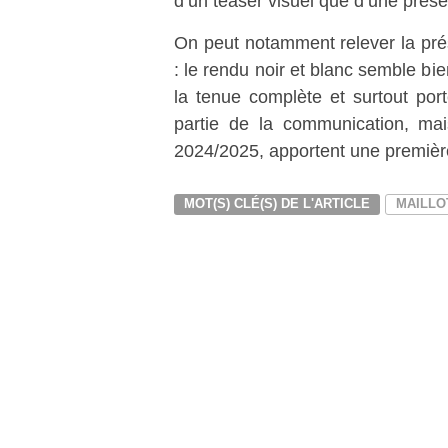
d’un teaser visuel que d’une prése
On peut notamment relever la prés
: le rendu noir et blanc semble bie
la tenue complète et surtout por
partie de la communication, mai
2024/2025, apportent une première
MOT(S) CLÉ(S) DE L'ARTICLE
MAILLO