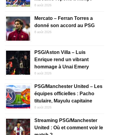
8 août 2026
Mercato – Ferran Torres a
donné son accord au PSG
8 août 2026
PSG/Aston Villa – Luis
Enrique rend un vibrant
hommage à Unai Emery
8 août 2026
PSG/Manchester United – Les
équipes officielles : Pacho
titulaire, Mayulu capitaine
8 août 2026
Streaming PSG/Manchester
United : Où et comment voir le
match ?