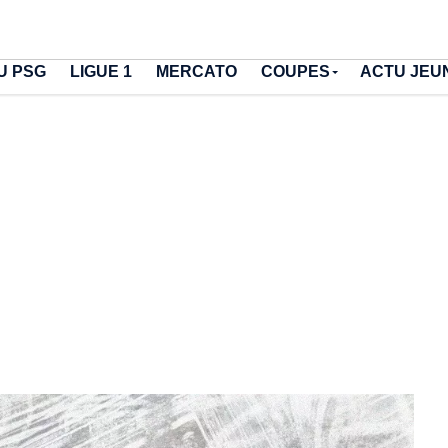
U PSG
LIGUE 1
MERCATO
COUPES
ACTU JEU