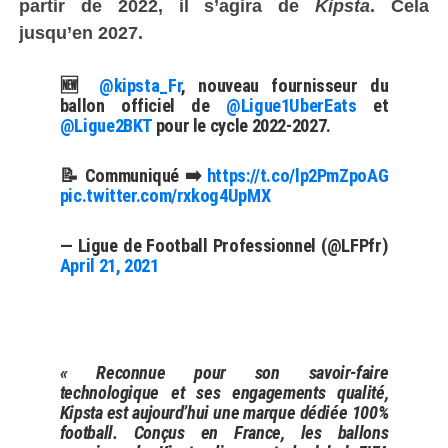
partir de 2022, il s’agira de
Kipsta
. Cela
jusqu’en 2027.
🆕
@kipsta_Fr
, nouveau fournisseur du
ballon officiel de
@Ligue1UberEats
et
@Ligue2BKT
pour le cycle 2022-2027.
📝 Communiqué ➡️
https://t.co/lp2PmZpoAG
pic.twitter.com/rxkog4UpMX
— Ligue de Football Professionnel (@LFPfr)
April 21, 2021
« Reconnue pour son savoir-faire
technologique et ses engagements qualité,
Kipsta est aujourd’hui une marque dédiée 100%
football. Conçus en France, les ballons