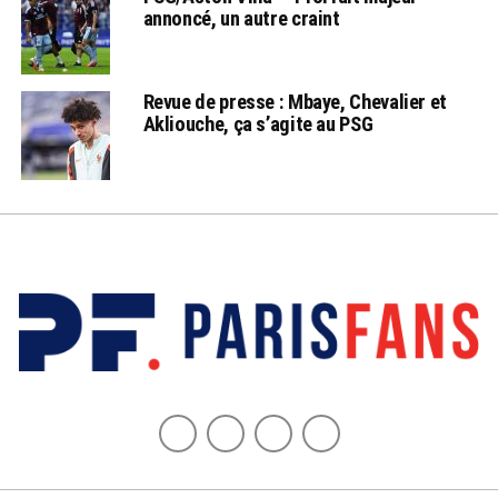
annoncé, un autre craint
Revue de presse : Mbaye, Chevalier et
Akliouche, ça s’agite au PSG