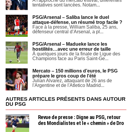
A l'approche du mercato estival, différentes
tentatives sont lancées. Notam...
PSG/Arsenal – Saliba lance le duel
attaque-défense, un résumé trop facile ?
Face à la presse, William Saliba, 25 ans,
défenseur central d’Arsenal, a pl...
PSG/Arsenal – Madueke lance les
hostilités…avec une erreur de taille
À quelques jours de la finale de Ligue des
Champions face au Paris Saint-Ge...
Mercato – 150 millions d’euros, le PSG
prépare le gros coup de l’été
Julian Alvarez, attaquant de 26 ans de
l'Argentine et de l'Atletico Madrid...
AUTRES ARTICLES PRÉSENTS DANS AUTOUR
DU PSG
Revue de presse : Digne au PSG, retour
des Mondialistes et le « chemin » de Dro