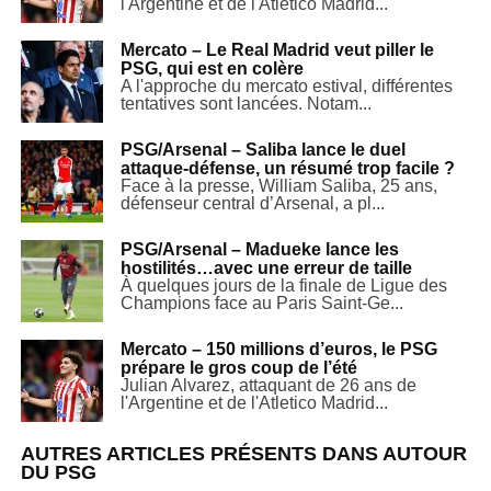
l'Argentine et de l'Atletico Madrid...
Mercato – Le Real Madrid veut piller le
PSG, qui est en colère
A l'approche du mercato estival, différentes
tentatives sont lancées. Notam...
PSG/Arsenal – Saliba lance le duel
attaque-défense, un résumé trop facile ?
Face à la presse, William Saliba, 25 ans,
défenseur central d’Arsenal, a pl...
PSG/Arsenal – Madueke lance les
hostilités…avec une erreur de taille
À quelques jours de la finale de Ligue des
Champions face au Paris Saint-Ge...
Mercato – 150 millions d’euros, le PSG
prépare le gros coup de l’été
Julian Alvarez, attaquant de 26 ans de
l'Argentine et de l'Atletico Madrid...
AUTRES ARTICLES PRÉSENTS DANS AUTOUR
DU PSG