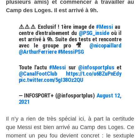
plusieurs amis) et commencer à travailler au
Camp des Loges. Il est arrivé à 9h.
⚠️⚠️⚠️ Exclusif ! 1ère image de
#Messi
au
centre d'entraînement du
@PSG_inside
où il
est arrivé à 9h. Suite des tests et rencontre
avec le groupe pro 🎥
@nicopaillard
@ArthurFerriere
#MessiPSG
Toute l'actu
#Messi
sur
@infosportplus
et
@CanalFootClub
https://t.co/u6BZuPnEdy
pic.twitter.com/5gI38Oz2QU
— INFOSPORT+ (@infosportplus)
August 12,
2021
Il n’y a rien de très spécial ici, à part la certitude
que Messi est bien arrivé au Camp des Loges. Ce
moment un peu fou devient concret : le sextuple