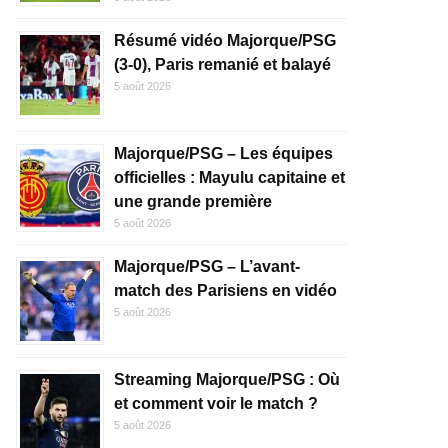
Résumé vidéo Majorque/PSG
(3-0), Paris remanié et balayé
5 août 2026
Majorque/PSG – Les équipes
officielles : Mayulu capitaine et
une grande première
5 août 2026
Majorque/PSG – L’avant-
match des Parisiens en vidéo
5 août 2026
Streaming Majorque/PSG : Où
et comment voir le match ?
5 août 2026