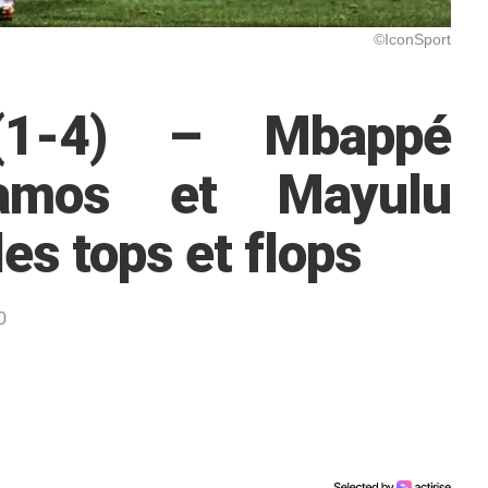
©IconSport
 (1-4) – Mbappé
 Ramos et Mayulu
les tops et flops
0