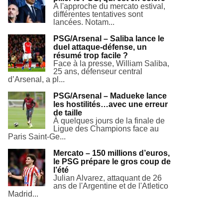
A l'approche du mercato estival,
différentes tentatives sont
lancées. Notam...
PSG/Arsenal – Saliba lance le
duel attaque-défense, un
résumé trop facile ?
Face à la presse, William Saliba,
25 ans, défenseur central
d’Arsenal, a pl...
PSG/Arsenal – Madueke lance
les hostilités…avec une erreur
de taille
À quelques jours de la finale de
Ligue des Champions face au
Paris Saint-Ge...
Mercato – 150 millions d’euros,
le PSG prépare le gros coup de
l’été
Julian Alvarez, attaquant de 26
ans de l'Argentine et de l'Atletico
Madrid...