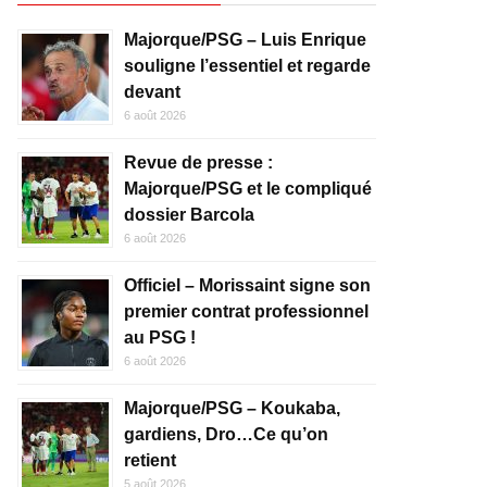
Majorque/PSG – Luis Enrique
souligne l’essentiel et regarde
devant
6 août 2026
Revue de presse :
Majorque/PSG et le compliqué
dossier Barcola
6 août 2026
Officiel – Morissaint signe son
premier contrat professionnel
au PSG !
6 août 2026
Majorque/PSG – Koukaba,
gardiens, Dro…Ce qu’on
retient
5 août 2026