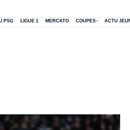
U PSG
LIGUE 1
MERCATO
COUPES
ACTU JEU