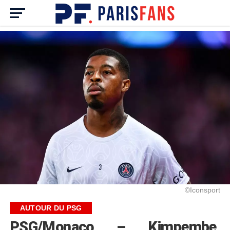
©Iconsport
AUTOUR DU PSG
PSG/Monaco – Kimpembe,