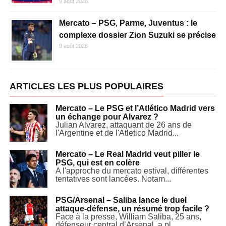
9 août 2026
Mercato – PSG, Parme, Juventus : le
complexe dossier Zion Suzuki se précise
9 août 2026
ARTICLES LES PLUS POPULAIRES
Mercato – Le PSG et l’Atlético Madrid vers
un échange pour Alvarez ?
Julian Alvarez, attaquant de 26 ans de
l'Argentine et de l'Atletico Madrid...
Mercato – Le Real Madrid veut piller le
PSG, qui est en colère
A l'approche du mercato estival, différentes
tentatives sont lancées. Notam...
PSG/Arsenal – Saliba lance le duel
attaque-défense, un résumé trop facile ?
Face à la presse, William Saliba, 25 ans,
défenseur central d’Arsenal, a pl...