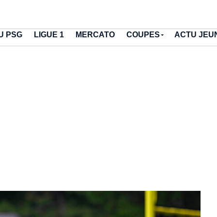
U PSG
LIGUE 1
MERCATO
COUPES
ACTU JEU