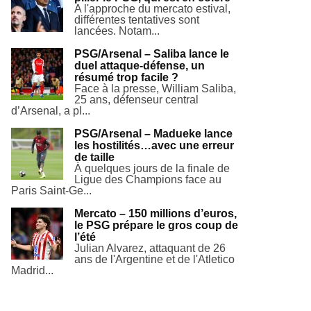
A l'approche du mercato estival,
différentes tentatives sont
lancées. Notam...
PSG/Arsenal – Saliba lance le
duel attaque-défense, un
résumé trop facile ?
Face à la presse, William Saliba,
25 ans, défenseur central
d’Arsenal, a pl...
PSG/Arsenal – Madueke lance
les hostilités…avec une erreur
de taille
À quelques jours de la finale de
Ligue des Champions face au
Paris Saint-Ge...
Mercato – 150 millions d’euros,
le PSG prépare le gros coup de
l’été
Julian Alvarez, attaquant de 26
ans de l'Argentine et de l'Atletico
Madrid...