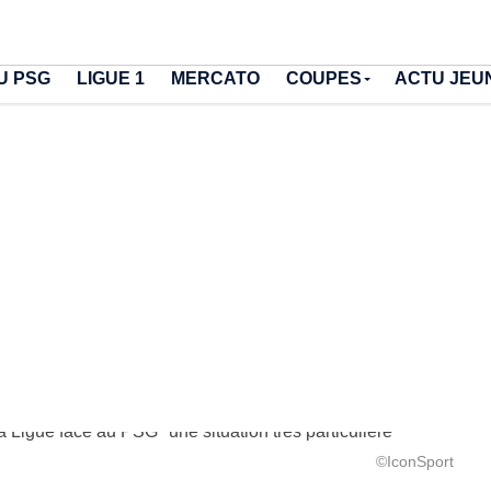
U PSG
LIGUE 1
MERCATO
COUPES
ACTU JEU
©IconSport