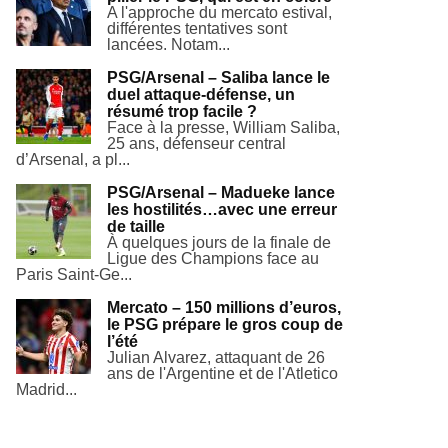
A l'approche du mercato estival,
différentes tentatives sont
lancées. Notam...
PSG/Arsenal – Saliba lance le
duel attaque-défense, un
résumé trop facile ?
Face à la presse, William Saliba,
25 ans, défenseur central
d’Arsenal, a pl...
PSG/Arsenal – Madueke lance
les hostilités…avec une erreur
de taille
À quelques jours de la finale de
Ligue des Champions face au
Paris Saint-Ge...
Mercato – 150 millions d’euros,
le PSG prépare le gros coup de
l’été
Julian Alvarez, attaquant de 26
ans de l'Argentine et de l'Atletico
Madrid...