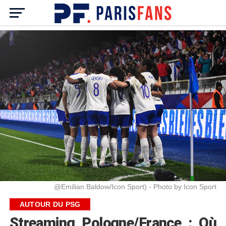
@Emilian Baldow/Icon Sport) - Photo by Icon Sport
AUTOUR DU PSG
Streaming Pologne/France : Où