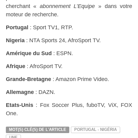
cherchant «
abonnement L’Equipe
» dans votre
moteur de recherche.
Portugal
: Sport TV1, RTP.
Nigeria
: NTA Sports 24, AfroSport TV.
Amérique du Sud
: ESPN.
Afrique
: AfroSport TV.
Grande-Bretagne
: Amazon Prime Video.
Allemagne
: DAZN.
Etats-Unis
: Fox Soccer Plus, fuboTV, ViX, FOX
One.
MOT(S) CLÉ(S) DE L'ARTICLE
PORTUGAL - NIGÉRIA
UNE