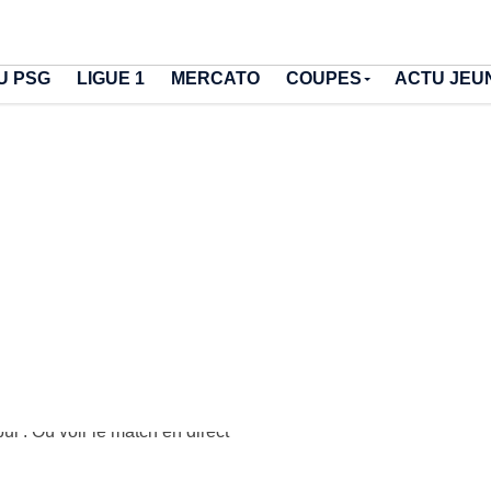
U PSG
LIGUE 1
MERCATO
COUPES
ACTU JEU