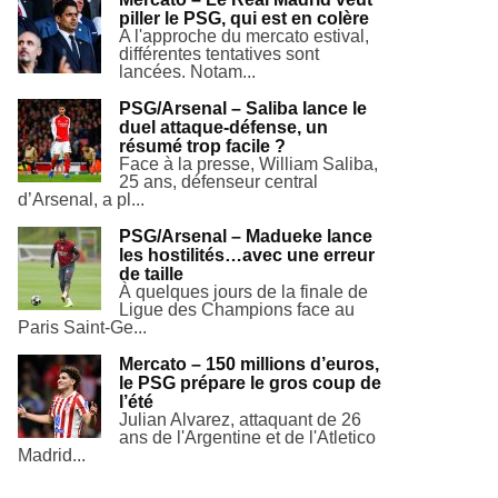
piller le PSG, qui est en colère
A l'approche du mercato estival,
différentes tentatives sont
lancées. Notam...
PSG/Arsenal – Saliba lance le
duel attaque-défense, un
résumé trop facile ?
Face à la presse, William Saliba,
25 ans, défenseur central
d’Arsenal, a pl...
PSG/Arsenal – Madueke lance
les hostilités…avec une erreur
de taille
À quelques jours de la finale de
Ligue des Champions face au
Paris Saint-Ge...
Mercato – 150 millions d’euros,
le PSG prépare le gros coup de
l’été
Julian Alvarez, attaquant de 26
ans de l'Argentine et de l'Atletico
Madrid...