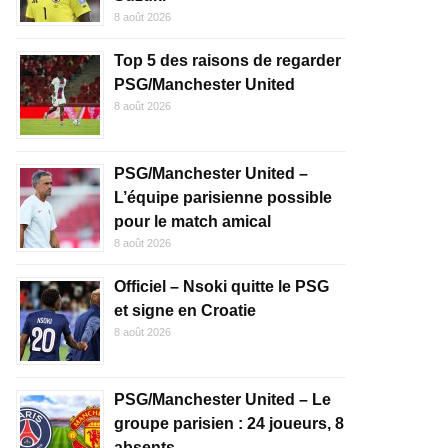
8 août 2026
Top 5 des raisons de regarder
PSG/Manchester United
8 août 2026
PSG/Manchester United –
L’équipe parisienne possible
pour le match amical
8 août 2026
Officiel – Nsoki quitte le PSG
et signe en Croatie
8 août 2026
PSG/Manchester United – Le
groupe parisien : 24 joueurs, 8
absents