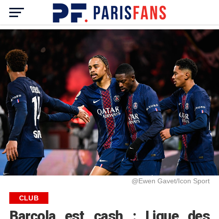
@Ewen Gavet/Icon Sport
CLUB
Barcola est cash : Ligue des