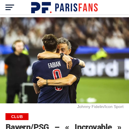
Johnny Fidelin/Icon Sport
CLUB
Bayern/PSG – « Incroyable »,