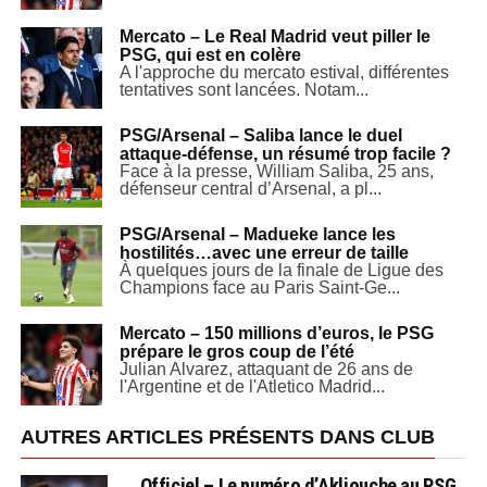
Mercato – Le Real Madrid veut piller le
PSG, qui est en colère
A l'approche du mercato estival, différentes
tentatives sont lancées. Notam...
PSG/Arsenal – Saliba lance le duel
attaque-défense, un résumé trop facile ?
Face à la presse, William Saliba, 25 ans,
défenseur central d’Arsenal, a pl...
PSG/Arsenal – Madueke lance les
hostilités…avec une erreur de taille
À quelques jours de la finale de Ligue des
Champions face au Paris Saint-Ge...
Mercato – 150 millions d’euros, le PSG
prépare le gros coup de l’été
Julian Alvarez, attaquant de 26 ans de
l'Argentine et de l'Atletico Madrid...
AUTRES ARTICLES PRÉSENTS DANS CLUB
Officiel – Le numéro d’Akliouche au PSG