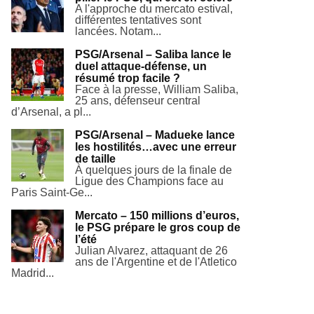
A l'approche du mercato estival,
différentes tentatives sont
lancées. Notam...
PSG/Arsenal – Saliba lance le
duel attaque-défense, un
résumé trop facile ?
Face à la presse, William Saliba,
25 ans, défenseur central
d’Arsenal, a pl...
PSG/Arsenal – Madueke lance
les hostilités…avec une erreur
de taille
À quelques jours de la finale de
Ligue des Champions face au
Paris Saint-Ge...
Mercato – 150 millions d’euros,
le PSG prépare le gros coup de
l’été
Julian Alvarez, attaquant de 26
ans de l'Argentine et de l'Atletico
Madrid...