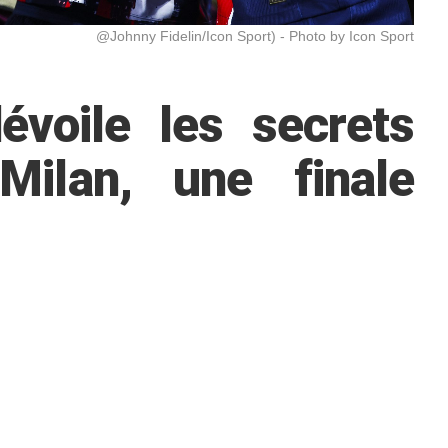
@Johnny Fidelin/Icon Sport) - Photo by Icon Sport
évoile les secrets
Milan, une finale