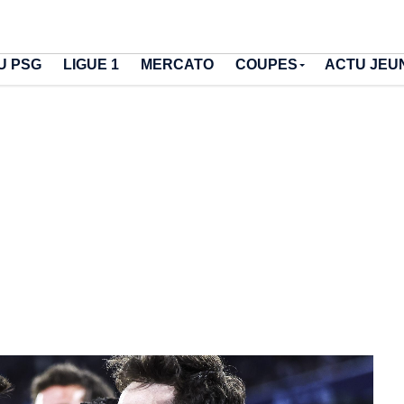
U PSG
LIGUE 1
MERCATO
COUPES
ACTU JEU