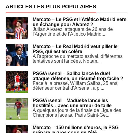
ARTICLES LES PLUS POPULAIRES
Mercato – Le PSG et l’Atlético Madrid vers
un échange pour Alvarez ?
Julian Alvarez, attaquant de 26 ans de
l'Argentine et de l'Atletico Madrid...
Mercato – Le Real Madrid veut piller le
PSG, qui est en colère
A l'approche du mercato estival, différentes
tentatives sont lancées. Notam...
PSG/Arsenal – Saliba lance le duel
attaque-défense, un résumé trop facile ?
Face à la presse, William Saliba, 25 ans,
défenseur central d’Arsenal, a pl...
PSG/Arsenal – Madueke lance les
hostilités…avec une erreur de taille
À quelques jours de la finale de Ligue des
Champions face au Paris Saint-Ge...
Mercato – 150 millions d’euros, le PSG
prépare le gros coup de l’été