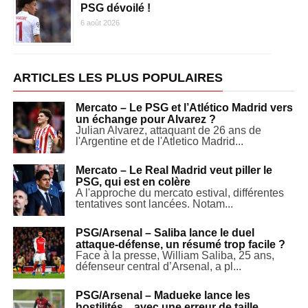
PSG dévoilé !
6 août 2026
ARTICLES LES PLUS POPULAIRES
Mercato – Le PSG et l’Atlético Madrid vers
un échange pour Alvarez ?
Julian Alvarez, attaquant de 26 ans de
l'Argentine et de l'Atletico Madrid...
Mercato – Le Real Madrid veut piller le
PSG, qui est en colère
A l'approche du mercato estival, différentes
tentatives sont lancées. Notam...
PSG/Arsenal – Saliba lance le duel
attaque-défense, un résumé trop facile ?
Face à la presse, William Saliba, 25 ans,
défenseur central d’Arsenal, a pl...
PSG/Arsenal – Madueke lance les
hostilités…avec une erreur de taille