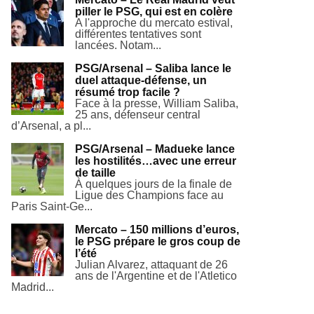
piller le PSG, qui est en colère
A l'approche du mercato estival,
différentes tentatives sont
lancées. Notam...
PSG/Arsenal – Saliba lance le
duel attaque-défense, un
résumé trop facile ?
Face à la presse, William Saliba,
25 ans, défenseur central
d’Arsenal, a pl...
PSG/Arsenal – Madueke lance
les hostilités…avec une erreur
de taille
À quelques jours de la finale de
Ligue des Champions face au
Paris Saint-Ge...
Mercato – 150 millions d’euros,
le PSG prépare le gros coup de
l’été
Julian Alvarez, attaquant de 26
ans de l'Argentine et de l'Atletico
Madrid...