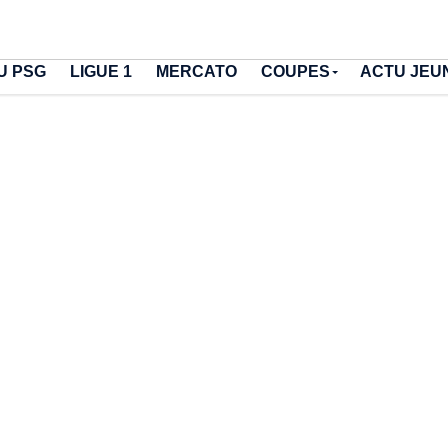
U PSG
LIGUE 1
MERCATO
COUPES
ACTU JEU