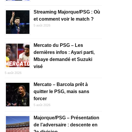
Streaming Majorque/PSG : Où
et comment voir le match ?
5 août 2026
Mercato du PSG – Les
dernières infos : Ayari parti,
Mbaye demandé et Suzuki
visé
5 août 2026
Mercato – Barcola prêt à
quitter le PSG, mais sans
forcer
5 août 2026
Majorque/PSG – Présentation
de l’adversaire : descente en
2e division