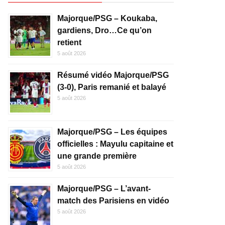
Majorque/PSG – Koukaba,
gardiens, Dro…Ce qu’on
retient
5 août 2026
Résumé vidéo Majorque/PSG
(3-0), Paris remanié et balayé
5 août 2026
Majorque/PSG – Les équipes
officielles : Mayulu capitaine et
une grande première
5 août 2026
Majorque/PSG – L’avant-
match des Parisiens en vidéo
5 août 2026