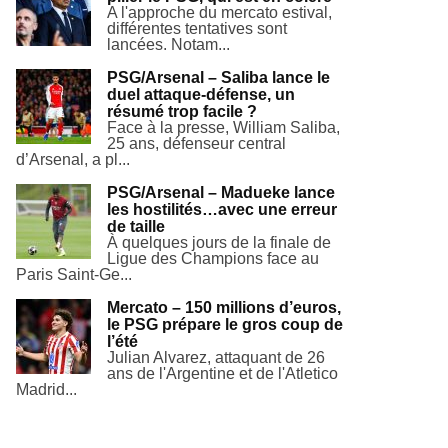
A l'approche du mercato estival,
différentes tentatives sont
lancées. Notam...
PSG/Arsenal – Saliba lance le
duel attaque-défense, un
résumé trop facile ?
Face à la presse, William Saliba,
25 ans, défenseur central
d’Arsenal, a pl...
PSG/Arsenal – Madueke lance
les hostilités…avec une erreur
de taille
À quelques jours de la finale de
Ligue des Champions face au
Paris Saint-Ge...
Mercato – 150 millions d’euros,
le PSG prépare le gros coup de
l’été
Julian Alvarez, attaquant de 26
ans de l'Argentine et de l'Atletico
Madrid...