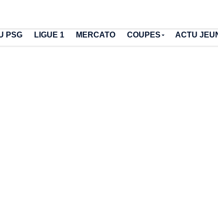
U PSG
LIGUE 1
MERCATO
COUPES
ACTU JEU