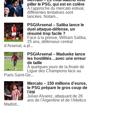
piller le PSG, qui est en colère
A l'approche du mercato estival,
différentes tentatives sont
lancées. Notam...
PSG/Arsenal – Saliba lance le
duel attaque-défense, un
résumé trop facile ?
Face à la presse, William Saliba,
25 ans, défenseur central
d’Arsenal, a pl...
PSG/Arsenal – Madueke lance
les hostilités…avec une erreur
de taille
À quelques jours de la finale de
Ligue des Champions face au
Paris Saint-Ge...
Mercato – 150 millions d’euros,
le PSG prépare le gros coup de
l’été
Julian Alvarez, attaquant de 26
ans de l'Argentine et de l'Atletico
Madrid...