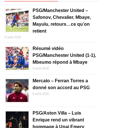
PSG/Manchester United –
Safonov, Chevalier, Mbaye,
Mayulu, retours…ce qu’on
retient
8 août 2026
Résumé vidéo
PSG/Manchester United (1-1),
Mbeumo répond à Mbaye
8 août 2026
Mercato – Ferran Torres a
donné son accord au PSG
8 août 2026
PSG/Aston Villa – Luis
Enrique rend un vibrant
hommage à Unai Emery