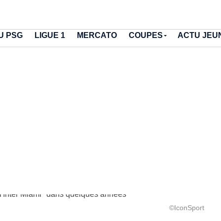
U PSG
LIGUE 1
MERCATO
COUPES
ACTU JEU
©IconSport