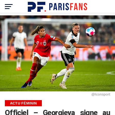
@Iconsport
ACTU FÉMININ
Officiel – Georgieva signe au