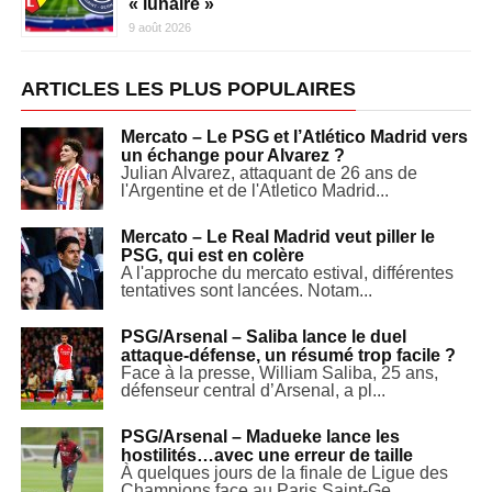
« lunaire »
9 août 2026
ARTICLES LES PLUS POPULAIRES
Mercato – Le PSG et l’Atlético Madrid vers
un échange pour Alvarez ?
Julian Alvarez, attaquant de 26 ans de
l'Argentine et de l'Atletico Madrid...
Mercato – Le Real Madrid veut piller le
PSG, qui est en colère
A l'approche du mercato estival, différentes
tentatives sont lancées. Notam...
PSG/Arsenal – Saliba lance le duel
attaque-défense, un résumé trop facile ?
Face à la presse, William Saliba, 25 ans,
défenseur central d’Arsenal, a pl...
PSG/Arsenal – Madueke lance les
hostilités…avec une erreur de taille
À quelques jours de la finale de Ligue des
Champions face au Paris Saint-Ge...