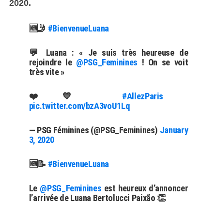
2020.
🆕🤳
#BienvenueLuana
💬 Luana : « Je suis très heureuse de
rejoindre le
@PSG_Feminines
! On se voit
très vite »
❤️💙
#AllezParis
pic.twitter.com/bzA3voU1Lq
— PSG Féminines (@PSG_Feminines)
January
3, 2020
🆕📝
#BienvenueLuana
Le
@PSG_Feminines
est heureux d’annoncer
l’arrivée de Luana Bertolucci Paixão 👏