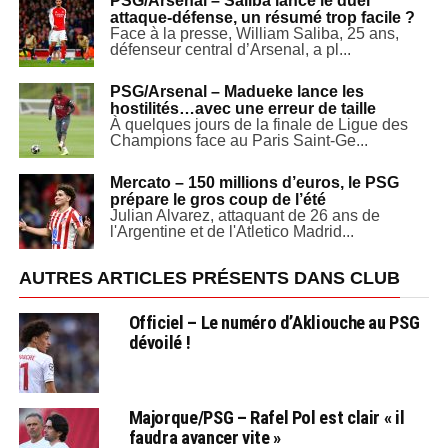
PSG/Arsenal – Saliba lance le duel
attaque-défense, un résumé trop facile ?
Face à la presse, William Saliba, 25 ans,
défenseur central d’Arsenal, a pl...
PSG/Arsenal – Madueke lance les
hostilités…avec une erreur de taille
À quelques jours de la finale de Ligue des
Champions face au Paris Saint-Ge...
Mercato – 150 millions d’euros, le PSG
prépare le gros coup de l’été
Julian Alvarez, attaquant de 26 ans de
l'Argentine et de l'Atletico Madrid...
AUTRES ARTICLES PRÉSENTS DANS CLUB
Officiel – Le numéro d’Akliouche au PSG
dévoilé !
Majorque/PSG – Rafel Pol est clair « il
faudra avancer vite »