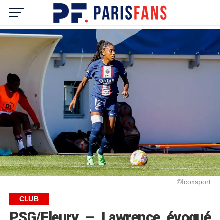
©Iconsport
CLUB
PSG/Fleury – Lawrence évoqué