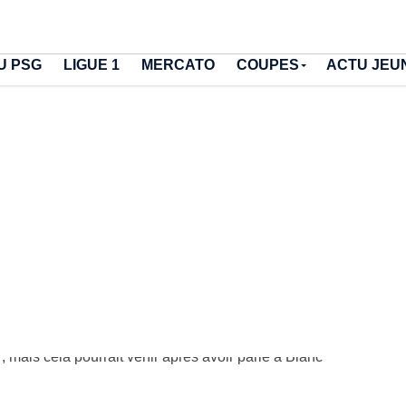
U PSG
LIGUE 1
MERCATO
COUPES
ACTU JEU