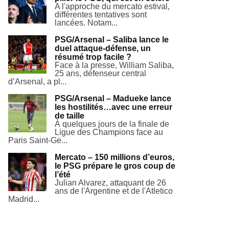
A l'approche du mercato estival,
différentes tentatives sont
lancées. Notam...
PSG/Arsenal – Saliba lance le
duel attaque-défense, un
résumé trop facile ?
Face à la presse, William Saliba,
25 ans, défenseur central
d’Arsenal, a pl...
PSG/Arsenal – Madueke lance
les hostilités…avec une erreur
de taille
À quelques jours de la finale de
Ligue des Champions face au
Paris Saint-Ge...
Mercato – 150 millions d’euros,
le PSG prépare le gros coup de
l’été
Julian Alvarez, attaquant de 26
ans de l'Argentine et de l'Atletico
Madrid...