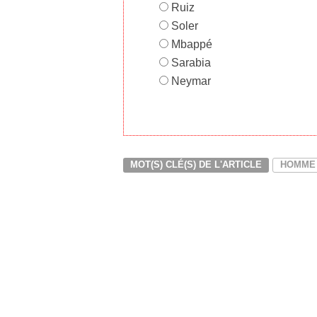
Ruiz
Soler
Mbappé
Sarabia
Neymar
MOT(S) CLÉ(S) DE L'ARTICLE
HOMME 