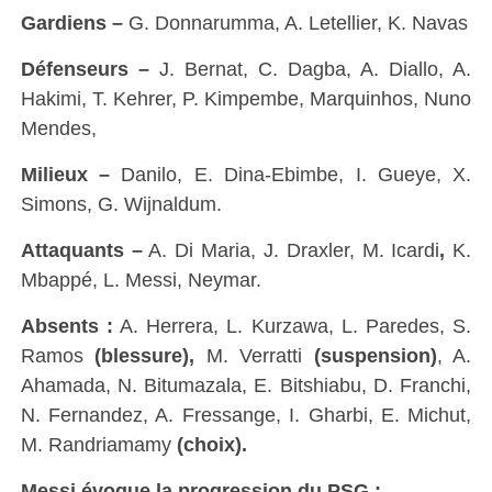
Gardiens –
G. Donnarumma, A. Letellier, K. Navas
Défenseurs –
J. Bernat, C. Dagba, A. Diallo, A.
Hakimi, T. Kehrer, P. Kimpembe, Marquinhos, Nuno
Mendes,
Milieux –
Danilo, E. Dina-Ebimbe, I. Gueye, X.
Simons, G. Wijnaldum.
Attaquants –
A. Di Maria, J. Draxler, M. Icardi
,
K.
Mbappé, L. Messi, Neymar.
Absents :
A. Herrera, L. Kurzawa, L. Paredes, S.
Ramos
(blessure),
M. Verratti
(suspension)
, A.
Ahamada, N. Bitumazala, E. Bitshiabu, D. Franchi,
N. Fernandez, A. Fressange, I. Gharbi, E. Michut,
M. Randriamamy
(choix).
Messi évoque la progression du PSG :