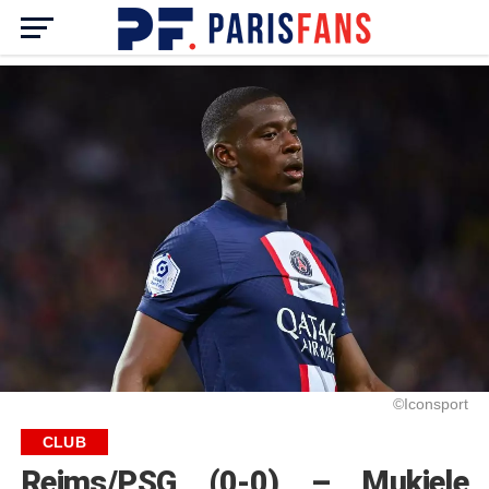
©Iconsport
CLUB
Reims/PSG (0-0) – Mukiele