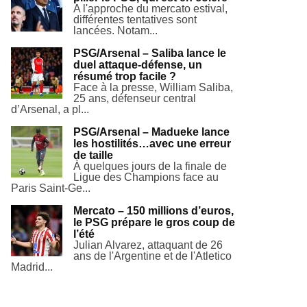
A l'approche du mercato estival,
différentes tentatives sont
lancées. Notam...
PSG/Arsenal – Saliba lance le
duel attaque-défense, un
résumé trop facile ?
Face à la presse, William Saliba,
25 ans, défenseur central
d’Arsenal, a pl...
PSG/Arsenal – Madueke lance
les hostilités…avec une erreur
de taille
À quelques jours de la finale de
Ligue des Champions face au
Paris Saint-Ge...
Mercato – 150 millions d’euros,
le PSG prépare le gros coup de
l’été
Julian Alvarez, attaquant de 26
ans de l'Argentine et de l'Atletico
Madrid...