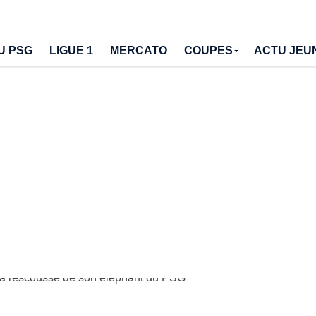
U PSG
LIGUE 1
MERCATO
COUPES
ACTU JEU